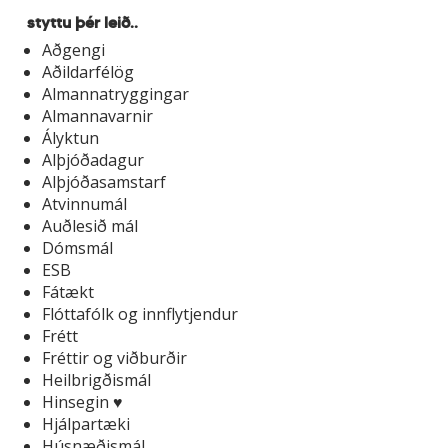
styttu þér leið..
Aðgengi
Aðildarfélög
Almannatryggingar
Almannavarnir
Ályktun
Alþjóðadagur
Alþjóðasamstarf
Atvinnumál
Auðlesið mál
Dómsmál
ESB
Fátækt
Flóttafólk og innflytjendur
Frétt
Fréttir og viðburðir
Heilbrigðismál
Hinsegin ♥
Hjálpartæki
Húsnæðismál