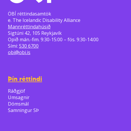
ÖBÍ réttindasamtök
e. The Icelandic Disability Alliance
Mannréttindahúsið
Sigtúni 42, 105 Reykjavík
Opið mán.-fim. 9:30-15:00 – fös. 9:30-14:00
Sími:
530 6700
obi@obi.is
Þín réttindi
Ráðgjöf
Umsagnir
Dómsmál
Samningur SÞ