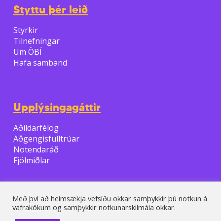
Styttu þér leið
Styrkir
Tilnefningar
Um ÖBÍ
Hafa samband
Upplýsingagáttir
Aðildarfélög
Aðgengisfulltrúar
Notendaráð
Fjölmiðlar
Með því að heimsækja vefsíðu okkar samþykkir þú notkun á
vafrakökum og samþykkir notkunarskilmála okkar.
© 2026 ÖBI.