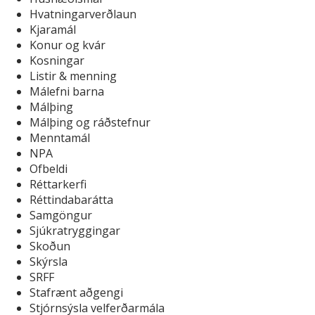
Hvatningarverðlaun
Kjaramál
Konur og kvár
Kosningar
Listir & menning
Málefni barna
Málþing
Málþing og ráðstefnur
Menntamál
NPA
Ofbeldi
Réttarkerfi
Réttindabarátta
Samgöngur
Sjúkratryggingar
Skoðun
Skýrsla
SRFF
Stafrænt aðgengi
Stjórnsýsla velferðarmála