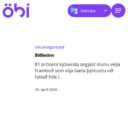
Skip
Men
to
main
content
Biðlistinn
Uncategorized
Biðlistinn
81 prósent kjósenda segjast munu velja
framboð sem vilja bæta þjónustu við
fatlað fólk í…
30. apríl 2026