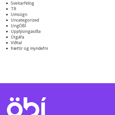
Sveitarfélög
TR
Umsögn
Uncategorized
UngÖBÍ
Upplýsingasíða
Útgáfa
Viðtal
Þættir og myndefni