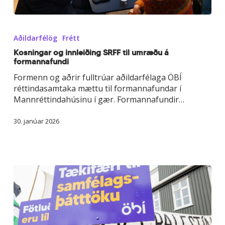
Kosningar
og
Aðildarfélög
Frétt
innleiðing
SRFF
Kosningar og innleiðing SRFF til umræðu á
formannafundi
til
umræðu
Formenn og aðrir fulltrúar aðildarfélaga ÖBÍ
á
réttindasamtaka mættu til formannafundar í
formannafundi
Mannréttindahúsinu í gær. Formannafundir…
30. janúar 2026