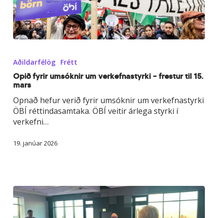
Opið
fyrir
Aðildarfélög
Frétt
umsóknir
um
Opið fyrir umsóknir um verkefnastyrki – frestur til 15.
mars
verkefnastyrki
–
Opnað hefur verið fyrir umsóknir um verkefnastyrki
frestur
ÖBÍ réttindasamtaka. ÖBÍ veitir árlega styrki í
til
verkefni…
15.
mars
19. janúar 2026