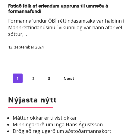
erlendum
Fatlað fólk af erlendum uppruna til umræðu á
formannafundi
uppruna
til
Formannafundur ÖBÍ réttindasamtaka var haldinn í
umræðu
Mannréttindahúsinu í vikunni og var hann afar vel
á
sóttur,…
formannafundi
13. september 2024
1
2
3
Næst
Nýjasta nýtt
Máttur okkar er tilvist okkar
Minningarorð um Inga Hans Ágústsson
Drög að reglugerð um aðstoðarmannakort