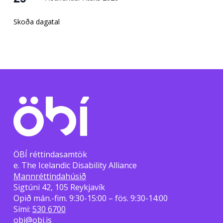
Skoða dagatal
ÖBÍ réttindasamtök
e. The Icelandic Disability Alliance
Mannréttindahúsið
Sigtúni 42, 105 Reykjavík
Opið mán.-fim. 9:30-15:00 – fös. 9:30-14:00
Sími:
530 6700
obi@obi.is