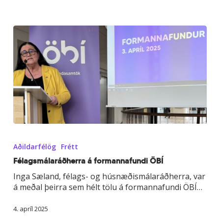
Félagsmálaráðherra
á
Aðildarfélög
Frétt
formannafundi
ÖBÍ
Félagsmálaráðherra á formannafundi ÖBÍ
Inga Sæland, félags- og húsnæðismálaráðherra, var
á meðal þeirra sem hélt tölu á formannafundi ÖBÍ…
4. apríl 2025