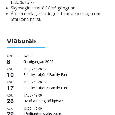
fatlaðs fólks
Skynsegin strætó í Gleðigöngunni
Áform um lagasetningu – frumvarp til laga um
Stafræna heilsu
Viðburðir
14:00
ÁGÚ
8
Gleðigangan 2026
Recurring
11:30
-
13:00
ÁGÚ
10
Fjölskyldufjör / Family Fun
Recurring
11:30
-
13:00
ÁGÚ
17
Fjölskyldufjör / Family Fun
17:00
-
19:00
ÁGÚ
26
Hvað ætla ég að kjósa?
13:00
-
15:00
ÁGÚ
29
Aðalfundur Átaks 2026