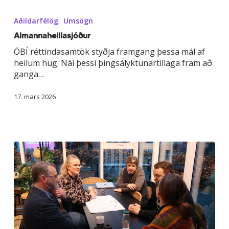
Almannaheilla­
sjóður
Aðildarfélög
Umsögn
Almannaheilla­sjóður
ÖBÍ réttindasamtök styðja framgang þessa mál af
heilum hug. Nái þessi þingsályktunartillaga fram að
ganga…
17. mars 2026