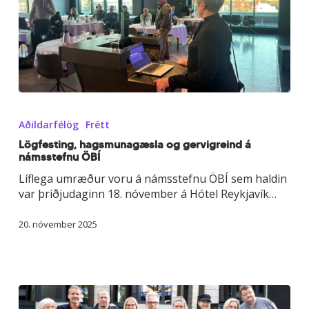
Lögfesting,
hagsmunagæsla
Aðildarfélög
Frétt
og
gervigreind
Lögfesting, hagsmunagæsla og gervigreind á
námsstefnu ÖBÍ
á
námsstefnu
Líflega umræður voru á námsstefnu ÖBÍ sem haldin
ÖBÍ
var þriðjudaginn 18. nóvember á Hótel Reykjavík…
20. nóvember 2025