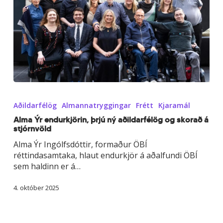
Alma
Ýr
Aðildarfélög
Almannatryggingar
Frétt
Kjaramál
endurkjörin,
þrjú
Alma Ýr endurkjörin, þrjú ný aðildarfélög og skorað á
stjórnvöld
ný
aðildarfélög
Alma Ýr Ingólfsdóttir, formaður ÖBÍ
og
réttindasamtaka, hlaut endurkjör á aðalfundi ÖBÍ
skorað
sem haldinn er á…
á
stjórnvöld
4. október 2025