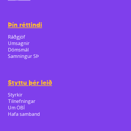
Þín réttindi
Ráðgjöf
Umsagnir
Dómsmál
Samningur SÞ
Styttu þér leið
Styrkir
Tilnefningar
Um ÖBÍ
Hafa samband