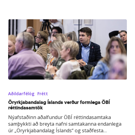
Öryrkjabandalag
Íslands
Aðildarfélög
Frétt
verður
formlega
Öryrkjabandalag Íslands verður formlega ÖBÍ
réttindasamtök
ÖBÍ
réttindasamtök
Nýafstaðinn aðalfundur ÖBÍ réttindasamtaka
samþykkti að breyta nafni samtakanna endanlega
úr „Öryrkjabandalag Íslands“ og staðfesta…