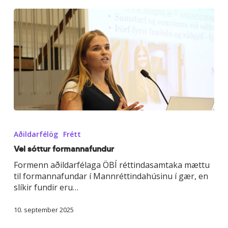
Vel
sóttur
Aðildarfélög
Frétt
formannafundur
Vel sóttur formannafundur
Formenn aðildarfélaga ÖBÍ réttindasamtaka mættu
til formannafundar í Mannréttindahúsinu í gær, en
slíkir fundir eru…
10. september 2025