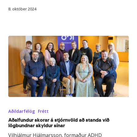
8. október 2024
Aðalfundur
skorar
Aðildarfélög
Frétt
á
stjórnvöld
Aðalfundur skorar á stjórnvöld að standa við
lögbundnar skyldur sínar
að
standa
Vilhjálmur Hjálmarsson, formaður ADHD