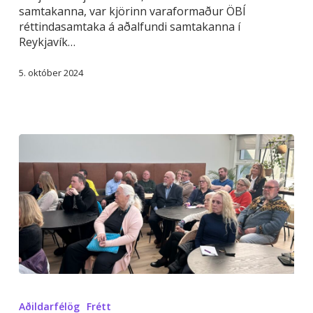
við
samtakanna, var kjörinn varaformaður ÖBÍ
lögbundnar
réttindasamtaka á aðalfundi samtakanna í
skyldur
Reykjavík…
sínar
5. október 2024
Fatlað
fólk
Aðildarfélög
Frétt
af