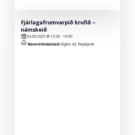
Fjárlagafrumvarpið krufið –
námskeið
24.09.2025 @ 13:00
-
16:00
Mannréttindahúsið
Sigtún 42, Reykjavík