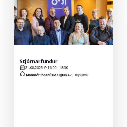
Stjórnarfundur
21.08.2025 @ 16:00
-
18:30
Mannréttindahúsið
Sigtún 42, Reykjavík