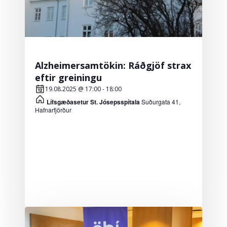
Alzheimersamtökin: Ráðgjöf strax
eftir greiningu
19.08.2025 @ 17:00
-
18:00
Lífsgæðasetur St. Jósepsspítala
Suðurgata 41,
Hafnarfjörður