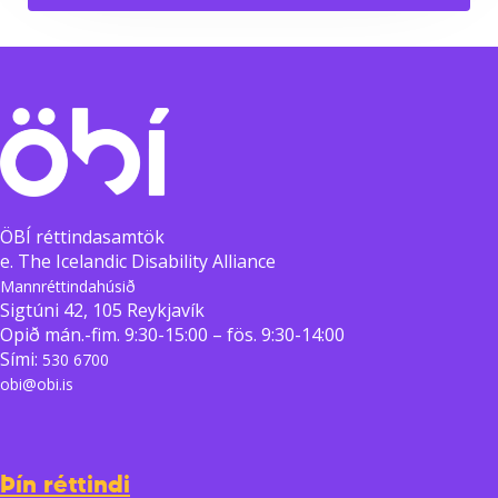
ÖBÍ réttindasamtök
e. The Icelandic Disability Alliance
Mannréttindahúsið
Sigtúni 42, 105 Reykjavík
Opið mán.-fim. 9:30-15:00 – fös. 9:30-14:00
Sími:
530 6700
obi@obi.is
Þín réttindi