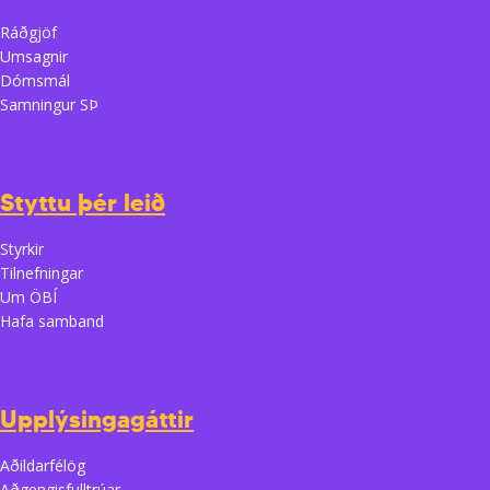
Ráðgjöf
Umsagnir
Dómsmál
Samningur SÞ
Styttu þér leið
Styrkir
Tilnefningar
Um ÖBÍ
Hafa samband
Upplýsingagáttir
Aðildarfélög
Aðgengisfulltrúar