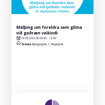
Málþing um foreldra sem glíma
við geðræn veikindi
18.09.2025 @ 09:00
-
12:00
Gróska
Bjargargötu 1, Reykjavík