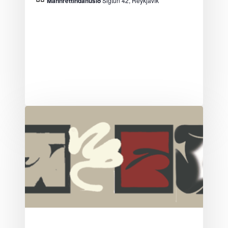
Mannréttindahúsið
Sigtún 42, Reykjavík