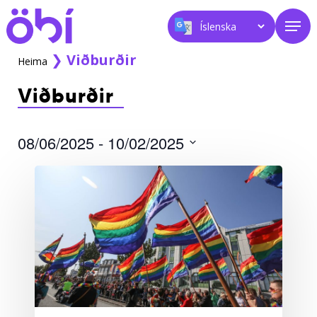
Skip
Men
to
main
content
❯
Viðburðir
Heima
Viðburðir
08/06/2025
 - 
10/02/2025
Select
date.