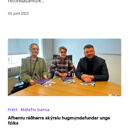
réttindasamtök…
30. júní 2023
Afhentu
ráðherra
Frétt
Málefni barna
skýrslu
hugmyndafundar
Afhentu ráðherra skýrslu hugmyndafundar ungs
fólks
ungs