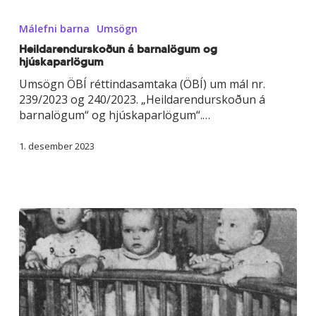
Heildarendurskoðun
á
Málefni barna
Umsögn
barnalögum
og
Heildarendurskoðun á barnalögum og
hjúskaparlögum
hjúskaparlögum
Umsögn ÖBÍ réttindasamtaka (ÖBÍ) um mál nr.
239/2023 og 240/2023. „Heildarendurskoðun á
barnalögum“ og hjúskaparlögum“.…
1. desember 2023