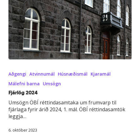
Fjárlög
2024
Aðgengi
Atvinnumál
Húsnæðismál
Kjaramál
Málefni barna
Umsögn
Fjárlög 2024
Umsögn ÖBÍ réttindasamtaka um frumvarp til
fjárlaga fyrir árið 2024, 1. mál. ÖBÍ réttindasamtök
leggja…
6. október 2023