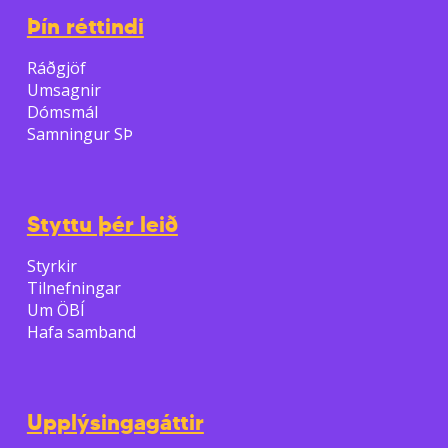
Þín réttindi
Ráðgjöf
Umsagnir
Dómsmál
Samningur SÞ
Styttu þér leið
Styrkir
Tilnefningar
Um ÖBÍ
Hafa samband
Upplýsingagáttir