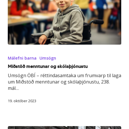
Miðstöð
menntunar
Málefni barna
Umsögn
og
skóla­
Miðstöð menntunar og skóla­þjónustu
þjónustu
Umsögn ÖBÍ – réttindasamtaka um frumvarp til laga
um Miðstöð menntunar og skólaþjónustu, 238.
mál…
19. október 2023