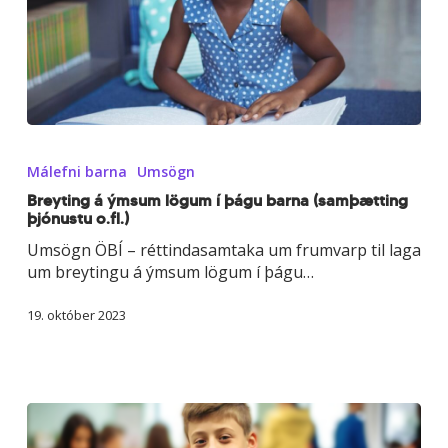
Breyting
á
Málefni barna
Umsögn
ýmsum
lögum
Breyting á ýmsum lögum í þágu barna (samþætting
þjónustu o.fl.)
í
þágu
Umsögn ÖBÍ – réttindasamtaka um frumvarp til laga
barna
um breytingu á ýmsum lögum í þágu…
(samþætting
þjónustu
19. október 2023
o.fl.)