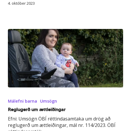
4. október 2023
Reglugerð
um
Málefni barna
Umsögn
ættleiðingar
Reglugerð um ættleiðingar
Efni: Umsögn ÖBÍ réttindasamtaka um drög að
reglugerð um ættleiðingar, mál nr. 114/2023. ÖBÍ