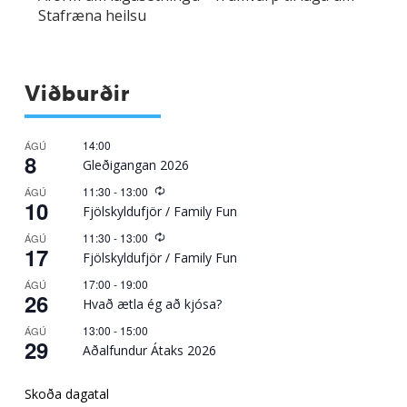
Stafræna heilsu
Viðburðir
14:00
ÁGÚ
8
Gleðigangan 2026
Recurring
11:30
-
13:00
ÁGÚ
10
Fjölskyldufjör / Family Fun
Recurring
11:30
-
13:00
ÁGÚ
17
Fjölskyldufjör / Family Fun
17:00
-
19:00
ÁGÚ
26
Hvað ætla ég að kjósa?
13:00
-
15:00
ÁGÚ
29
Aðalfundur Átaks 2026
Skoða dagatal