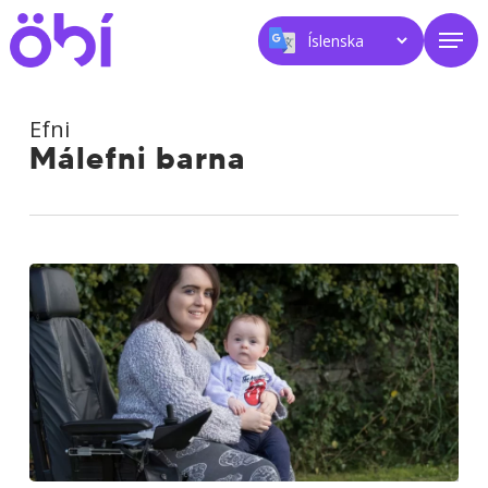
Skip
Men
to
main
content
Efni
Málefni barna