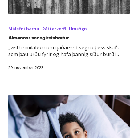
Almennar
sanngirnisbætur
Málefni barna
Réttarkerfi
Umsögn
Almennar sanngirnisbætur
„vistheimilabörn eru jaðarsett vegna þess skaða
sem þau urðu fyrir og hafa þannig síður burði…
29. nóvember 2023