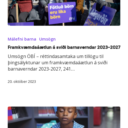
Framkvæmdaáætlun
á
Málefni barna
Umsögn
sviði
barnaverndar
Framkvæmdaáætlun á sviði barnaverndar 2023–2027
2023–
Umsögn ÖBÍ – réttindasamtaka um tillögu til
2027
þingsályktunar um framkvæmdaáætlun á sviði
barnaverndar 2023-2027, 241.…
20. október 2023