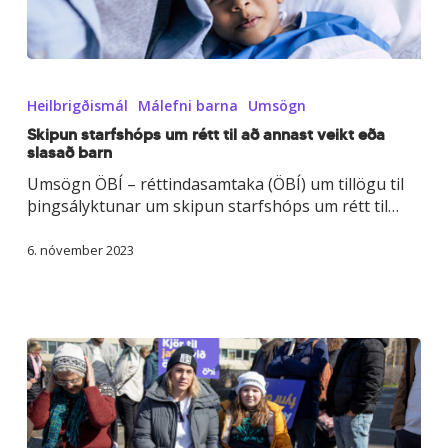
Skipun
starfshóps
Heilbrigðismál
Málefni barna
Umsögn
um
rétt
Skipun starfshóps um rétt til að annast veikt eða
slasað barn
til
að
Umsögn ÖBÍ – réttindasamtaka (ÖBÍ) um tillögu til
annast
þingsályktunar um skipun starfshóps um rétt til…
veikt
eða
6. nóvember 2023
slasað
barn