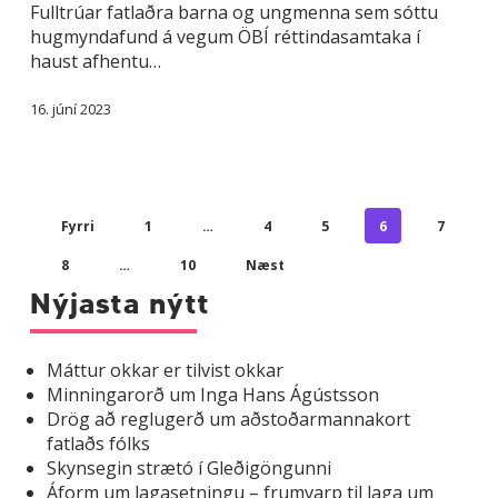
fólks
Fulltrúar fatlaðra barna og ungmenna sem sóttu
hugmyndafund á vegum ÖBÍ réttindasamtaka í
haust afhentu…
16. júní 2023
Fyrri
1
…
4
5
6
7
8
…
10
Næst
Nýjasta nýtt
Máttur okkar er tilvist okkar
Minningarorð um Inga Hans Ágústsson
Drög að reglugerð um aðstoðarmannakort
fatlaðs fólks
Skynsegin strætó í Gleðigöngunni
Áform um lagasetningu – frumvarp til laga um