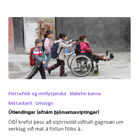
Útlendingar
(afnám
Flóttafólk og innflytjendur
Málefni barna
þjónustusviptingar)
Réttarkerfi
Umsögn
Útlendingar (afnám þjónustusviptingar)
ÖBÍ krefst þess að stjórnvöld viðhafi gagnsæi um
verklag við mat á fötlun fólks á…