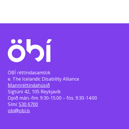
ÖBÍ réttindasamtök
e. The Icelandic Disability Alliance
Mannréttindahúsið
Sigtúni 42, 105 Reykjavík
Opið mán.-fim. 9:30-15:00 – fös. 9:30-14:00
Sími:
530 6700
obi@obi.is