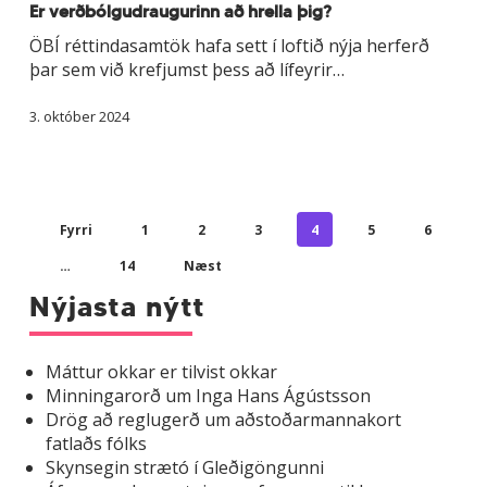
hrella
Er verðbólgudraugurinn að hrella þig?
þig?
ÖBÍ réttindasamtök hafa sett í loftið nýja herferð
þar sem við krefjumst þess að lífeyrir…
3. október 2024
Fyrri
1
2
3
4
5
6
…
14
Næst
Nýjasta nýtt
Máttur okkar er tilvist okkar
Minningarorð um Inga Hans Ágústsson
Drög að reglugerð um aðstoðarmannakort
fatlaðs fólks
Skynsegin strætó í Gleðigöngunni