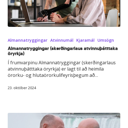
Almannatryggingar
(skerðingarlaus
Almannatryggingar
Atvinnumál
Kjaramál
Umsögn
atvinnuþátttaka
öryrkja)
Almannatryggingar (skerðingarlaus atvinnuþátttaka
öryrkja)
Í frumvarpinu Almannatryggingar (skerðingarlaus
atvinnuþátttaka öryrkja) er lagt til að heimila
örorku- og hlutaörorkulífeyrisþegum að…
23. október 2024