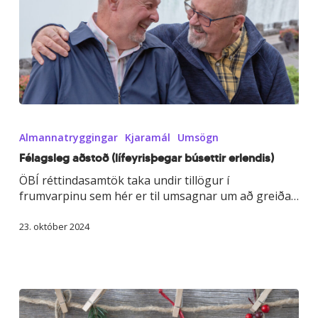
Félagsleg
aðstoð
Almannatryggingar
Kjaramál
Umsögn
(lífeyrisþegar
búsettir
Félagsleg aðstoð (lífeyrisþegar búsettir erlendis)
erlendis)
ÖBÍ réttindasamtök taka undir tillögur í
frumvarpinu sem hér er til umsagnar um að greiða…
23. október 2024