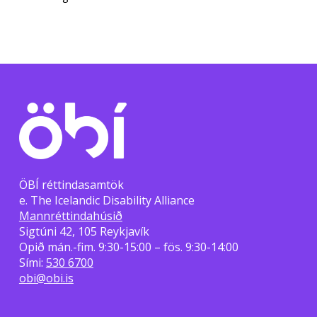
ÖBÍ réttindasamtök
e. The Icelandic Disability Alliance
Mannréttindahúsið
Sigtúni 42, 105 Reykjavík
Opið mán.-fim. 9:30-15:00 – fös. 9:30-14:00
Sími:
530 6700
obi@obi.is