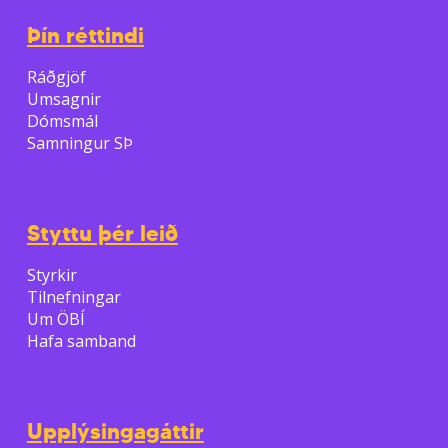
Þín réttindi
Ráðgjöf
Umsagnir
Dómsmál
Samningur SÞ
Styttu þér leið
Styrkir
Tilnefningar
Um ÖBÍ
Hafa samband
Upplýsingagáttir