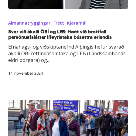
Svar
við
Almannatryggingar
Frétt
Kjaramál
ákalli
ÖBÍ
Svar við ákalli ÖBÍ og LEB: Hætt við brottfall
persónuafsláttar lífeyristaka búsettra erlendis
og
LEB:
Efnahags- og viðskiptanefnd Alþingis hefur svarað
Hætt
ákalli ÖBÍ réttindasamtaka og LEB (Landssambands
við
eldri borgara) og…
brottfall
persónuafsláttar
14. nóvember 2024
lífeyristaka
búsettra
erlendis