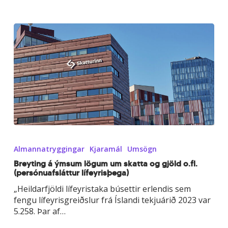
Breyting
á
Almannatryggingar
Kjaramál
Umsögn
ýmsum
lögum
Breyting á ýmsum lögum um skatta og gjöld o.fl.
(persónuafsláttur lífeyrisþega)
um
skatta
„Heildarfjöldi lífeyristaka búsettir erlendis sem
og
fengu lífeyrisgreiðslur frá Íslandi tekjuárið 2023 var
gjöld
5.258. Þar af…
o.fl.