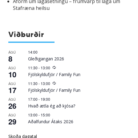
Áform um lagasetningu – frumvarp til laga um
Stafræna heilsu
Viðburðir
14:00
ÁGÚ
8
Gleðigangan 2026
Recurring
11:30
-
13:00
ÁGÚ
10
Fjölskyldufjör / Family Fun
Recurring
11:30
-
13:00
ÁGÚ
17
Fjölskyldufjör / Family Fun
17:00
-
19:00
ÁGÚ
26
Hvað ætla ég að kjósa?
13:00
-
15:00
ÁGÚ
29
Aðalfundur Átaks 2026
Skoða dagatal