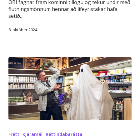
ÖBÍ fagnar fram kominni tillögu og tekur undir með
kr.
flutningsmönnum hennar að lífeyristakar hafa
lágmark
setið…
til
framfærslu
8. október 2024
lífeyrisþega
Er
verðbólgudraugurinn
Frétt
Kjaramál
Réttindabarátta
að