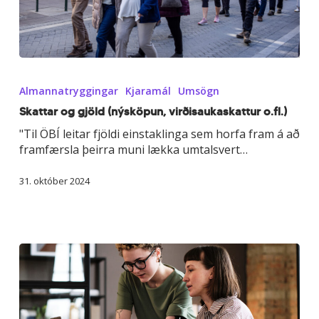
Skattar
og
Almannatryggingar
Kjaramál
Umsögn
gjöld
(nýsköpun,
Skattar og gjöld (nýsköpun, virðisaukaskattur o.fl.)
virðisaukaskattur
"Til ÖBÍ leitar fjöldi einstaklinga sem horfa fram á að
o.fl.)
framfærsla þeirra muni lækka umtalsvert…
31. október 2024