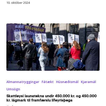
(persónuafsláttur
10. október 2024
lífeyrisþega)
Skattleysi
launatekna
Almannatryggingar
Fátækt
Húsnæðismál
Kjaramál
undir
450.000
Umsögn
kr.
Skattleysi launatekna undir 450.000 kr. og 450.000
og
kr. lágmark til framfærslu lífeyrisþega
450.000