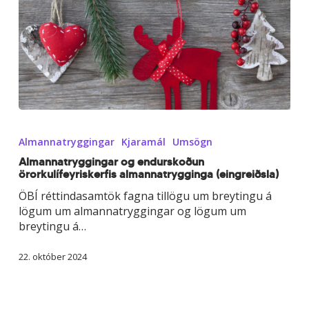
Almannatryggingar
og
Almannatryggingar
Kjaramál
Umsögn
endurskoðun
örorkulífeyriskerfis
Almannatryggingar og endurskoðun
örorkulífeyriskerfis almannatrygginga (eingreiðsla)
almannatrygginga
(eingreiðsla)
ÖBÍ réttindasamtök fagna tillögu um breytingu á
lögum um almannatryggingar og lögum um
breytingu á…
22. október 2024