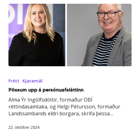
Pössum
upp
Frétt
Kjaramál
á
persónuafsláttinn
Pössum upp á persónuafsláttinn
Alma Ýr Ingólfsdóttir, formaður ÖBÍ
réttindasamtaka, og Helgi Pétursson, formaður
Landssambands eldri borgara, skrifa þessa…
22. október 2024