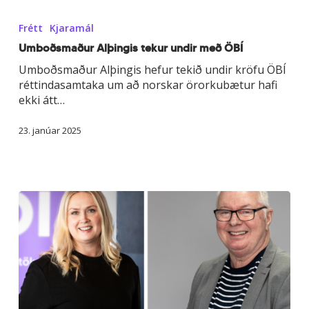
Umboðsmaður
Alþingis
Frétt
Kjaramál
tekur
undir
Umboðsmaður Alþingis tekur undir með ÖBÍ
með
Umboðsmaður Alþingis hefur tekið undir kröfu ÖBÍ
ÖBÍ
réttindasamtaka um að norskar örorkubætur hafi
ekki átt…
23. janúar 2025