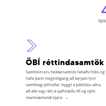
Fjöl
Learn
more
ÖBÍ réttindasamtök
Samtökin eru heildarsamtök fatlaðs fólks og
hafa þann megintilgang að berjast fyrir
samfélagi jöfnuðar, byggt á þátttöku allra,
að allir eigi rétt á sjálfstæðu lífi og njóti
mannsæmandi kjara.
→