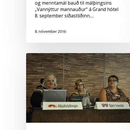
og menntamál bauð til málþingsins
„Vannýttur mannauður“ á Grand hótel
8. september síðastliðinn.…
8. nóvember 2016
Alþýðufylkingin
svarar
spurningum
ÖBÍ