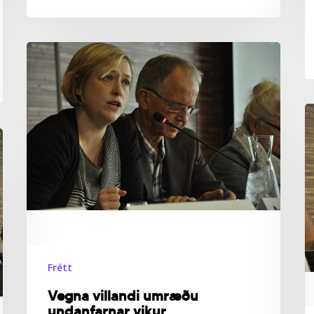
Vegna
villandi
umræðu
undanfarnar
vikur
H
s
s
Ö
Frétt
Vegna villandi umræðu
undanfarnar vikur