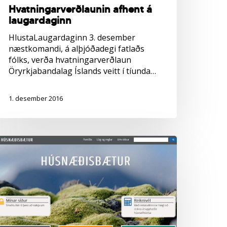
Hvatningarverðlaunin afhent á
laugardaginn
HlustaLaugardaginn 3. desember
næstkomandi, á alþjóðadegi fatlaðs
fólks, verða hvatningarverðlaun
Öryrkjabandalag Íslands veitt í tíunda…
1. desember 2016
innumálastofnun
pnar
rir
msóknir
m
úsnæðisbætur