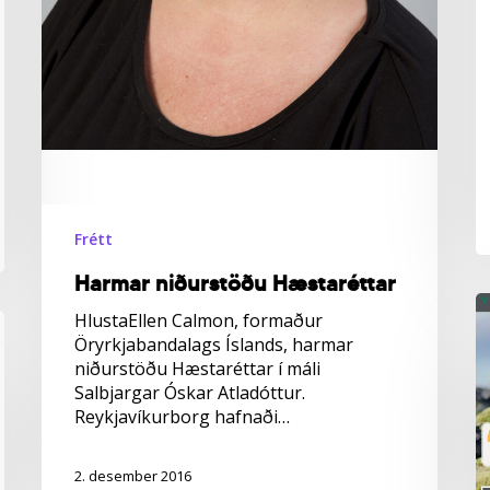
Frétt
Harmar niðurstöðu Hæstaréttar
V
HlustaEllen Calmon, formaður
o
Öryrkjabandalags Íslands, harmar
fy
niðurstöðu Hæstaréttar í máli
u
Salbjargar Óskar Atladóttur.
u
Reykjavíkurborg hafnaði…
h
2. desember 2016