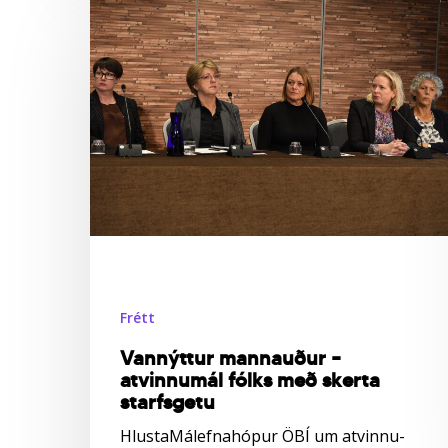
Vannýttur
mannauður
–
atvinnumál
fólks
með
skerta
starfsgetu
Frétt
Vannýttur mannauður –
atvinnumál fólks með skerta
starfsgetu
HlustaMálefnahópur ÖBÍ um atvinnu-