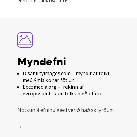
Netfang: alma @ obi.is
Myndefni
Disabilityimages.com
– myndir af fólki
með ýmis konar fötlun.
Epcomedia.org
– rekinn af
evrópusamtökum fólks með offitu.
Notkun á efninu gæti verið háð skilyrðum.
→