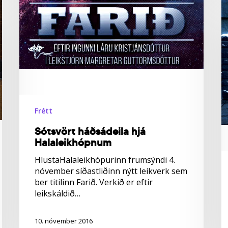
Ö
h
á
k
Frétt
Sótsvört háðsádeila hjá
Halaleikhópnum
HlustaHalaleikhópurinn frumsýndi 4.
nóvember síðastliðinn nýtt leikverk sem
ber titilinn Farið. Verkið er eftir
leikskáldið…
10. nóvember 2016