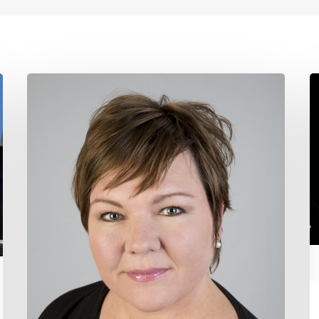
Harmar
H
niðurstöðu
a
Hæstaréttar
á
l