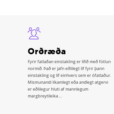
Learn
more
Orðræða
Fyrir fatlaðan einstakling er lífið með fötlun
normið. Það er jafn eðlilegt líf fyrir þann
einstakling og líf einhvers sem er ófatlaður.
Mismunandi líkamlegt eða andlegt atgervi
er eðlilegur hluti af mannlegum
margbreytileika …