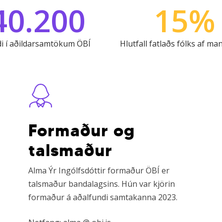
4
0
.
2
0
0
1
5
%
di í aðildarsamtökum ÖBÍ
Hlutfall fatlaðs fólks af ma
Learn
L
more
m
Formaður og
talsmaður
Alma Ýr Ingólfsdóttir formaður ÖBÍ er
talsmaður bandalagsins. Hún var kjörin
formaður á aðalfundi samtakanna 2023.