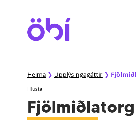
Skip
to
main
content
Heima
❯
Upplýsingagáttir
❯
Fjölmið
Hlusta
Fjölmiðlatorg