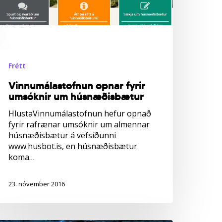
Frétt
Vinnumálastofnun opnar fyrir
umsóknir um húsnæðisbætur
HlustaVinnumálastofnun hefur opnað
fyrir rafrænar umsóknir um almennar
húsnæðisbætur á vefsíðunni
www.husbot.is, en húsnæðisbætur
koma…
23. nóvember 2016