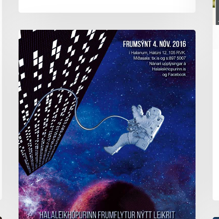
Sótsvört
háðsádeila
hjá
Halaleikhópnum