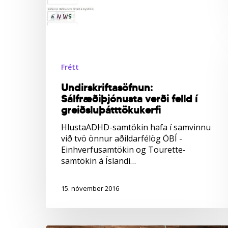
Frétt
Undirskriftasöfnun:
Sálfræðiþjónusta verði felld í
greiðsluþátttökukerfi
HlustaADHD-samtökin hafa í samvinnu
við tvö önnur aðildarfélög ÖBÍ -
Einhverfusamtökin og Tourette-
samtökin á Íslandi…
15. nóvember 2016