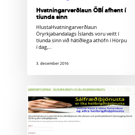
Hvatningarverðlaun ÖBÍ afhent í
tíunda sinn
HlustaHvatningarverðlaun
Öryrkjabandalags Íslands voru veitt í
tíunda sinn við hátíðlega athöfn í Hörpu
í dag,…
3. desember 2016
Undirskriftasöfnun:
Sálfræðiþjónusta
verði
felld
í
greiðsluþátttökukerfi