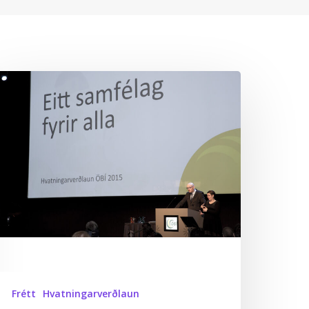
vatningarverðlaunin
fhent
augardaginn
Frétt
Hvatningarverðlaun