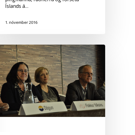
Íslands á…
1. nóvember 2016
úmanistaflokkurinn
varar
purningum
BÍ