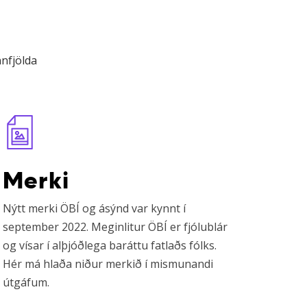
nnfjölda
earn
ore
Merki
Nýtt merki ÖBÍ og ásýnd var kynnt í
september 2022. Meginlitur ÖBÍ er fjólublár
og vísar í alþjóðlega baráttu fatlaðs fólks.
Hér má hlaða niður merkið í mismunandi
útgáfum.