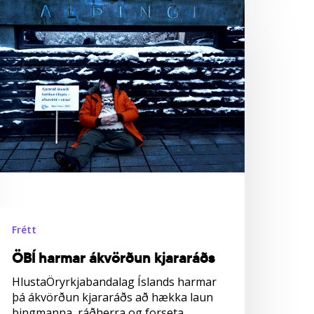
BÍ
armar
kvörðun
jararáðs
Frétt
ÖBÍ harmar ákvörðun kjararáðs
HlustaÖryrkjabandalag Íslands harmar
þá ákvörðun kjararáðs að hækka laun
þingmanna, ráðherra og forseta