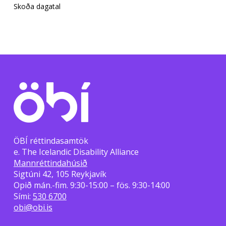
Skoða dagatal
ÖBÍ réttindasamtök
e. The Icelandic Disability Alliance
Mannréttindahúsið
Sigtúni 42, 105 Reykjavík
Opið mán.-fim. 9:30-15:00 – fös. 9:30-14:00
Sími:
530 6700
obi@obi.is