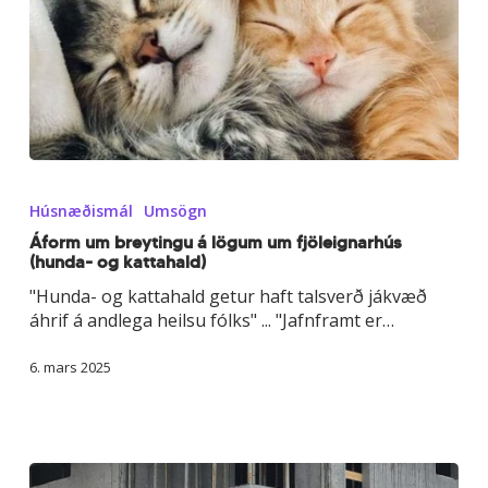
Áform
um
Húsnæðismál
Umsögn
breytingu
á
Áform um breytingu á lögum um fjöleignarhús
(hunda- og kattahald)
lögum
um
"Hunda- og kattahald getur haft talsverð jákvæð
fjöleignarhús
áhrif á andlega heilsu fólks" ... "Jafnframt er…
(hunda-
og
6. mars 2025
kattahald)