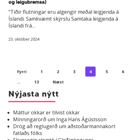
og leigubremsa)
og
leigubremsa)
"Tíðir flutningar eru algengir meðal leigjenda á
Íslandi. Samkvæmt skýrslu Samtaka leigjenda á
Íslandi frá…
23. október 2024
Fyrri
1
2
3
4
5
6
…
13
Næst
Nýjasta nýtt
Máttur okkar er tilvist okkar
Minningarorð um Inga Hans Ágústsson
Drög að reglugerð um aðstoðarmannakort
fatlaðs fólks