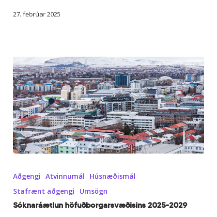
leiguskrá)
27. febrúar 2025
Sóknaráætlun
höfuðborgarsvæðisins
Aðgengi
Atvinnumál
Húsnæðismál
2025-
2029
Stafrænt aðgengi
Umsögn
Sóknaráætlun höfuðborgarsvæðisins 2025-2029