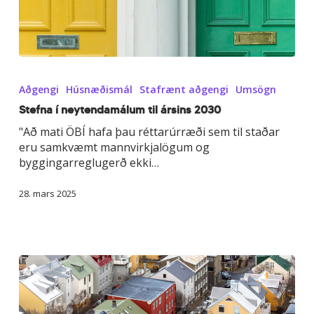
Stefna
í
Aðgengi
Húsnæðismál
Stafrænt aðgengi
Umsögn
neytendamálum
til
Stefna í neytendamálum til ársins 2030
ársins
"Að mati ÖBÍ hafa þau réttarúrræði sem til staðar
2030
eru samkvæmt mannvirkjalögum og
byggingarreglugerð ekki…
28. mars 2025