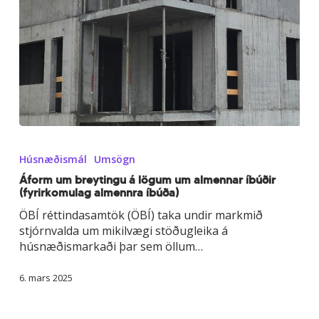
Áform
um
Húsnæðismál
Umsögn
breytingu
á
Áform um breytingu á lögum um almennar íbúðir
(fyrirkomulag almennra íbúða)
lögum
um
ÖBÍ réttindasamtök (ÖBÍ) taka undir markmið
almennar
stjórnvalda um mikilvægi stöðugleika á
íbúðir
húsnæðismarkaði þar sem öllum…
(fyrirkomulag
almennra
6. mars 2025
íbúða)