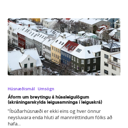
Áform
um
Húsnæðismál
Umsögn
breytingu
á
Áform um breytingu á húsaleigulögum
(skráningarskylda leigusamninga í leiguskrá)
húsaleigulögum
(skráningarskylda
"Íbúðarhúsnæði er ekki eins og hver önnur
leigusamninga
neysluvara enda hluti af mannréttindum fólks að
í
hafa…