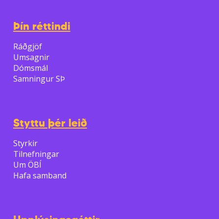
Þín réttindi
Ráðgjöf
Umsagnir
Dómsmál
Samningur SÞ
Styttu þér leið
Styrkir
Tilnefningar
Um ÖBÍ
Hafa samband