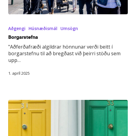
Borgarstefna
Aðgengi
Húsnæðismál
Umsögn
Borgarstefna
"Aðferðafræði algildrar hönnunar verði beitt í
borgarstefnu til að bregðast við þeirri stöðu sem
upp…
1. apríl 2025