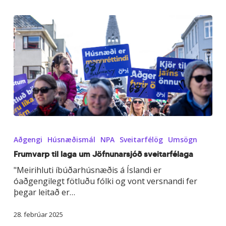
Frumvarp
til
Aðgengi
Húsnæðismál
NPA
Sveitarfélög
Umsögn
laga
um
Frumvarp til laga um Jöfnunarsjóð sveitarfélaga
Jöfnunarsjóð
"Meirihluti íbúðarhúsnæðis á Íslandi er
sveitarfélaga
óaðgengilegt fötluðu fólki og vont versnandi fer
þegar leitað er…
28. febrúar 2025