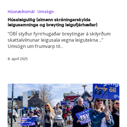
Húsaleigulög
(almenn
Húsnæðismál
Umsögn
skráningarskylda
leigusamninga
Húsaleigulög (almenn skráningarskylda
leigusamninga og breyting leigufjárhæðar)
og
breyting
"ÖBÍ styður fyrirhugaðar breytingar á skilyrðum
leigufjárhæðar)
skattaívilnunar leigusala vegna leigutekna ..."
Umsögn um frumvarp til…
8. apríl 2025