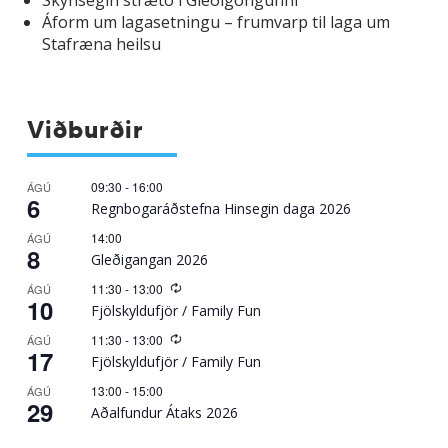
Skynsegin strætó í Gleðigöngunni
Áform um lagasetningu – frumvarp til laga um
Stafræna heilsu
Viðburðir
09:30
-
16:00
ÁGÚ
6
Regnbogaráðstefna Hinsegin daga 2026
14:00
ÁGÚ
8
Gleðigangan 2026
Recurring
11:30
-
13:00
ÁGÚ
10
Fjölskyldufjör / Family Fun
Recurring
11:30
-
13:00
ÁGÚ
17
Fjölskyldufjör / Family Fun
13:00
-
15:00
ÁGÚ
29
Aðalfundur Átaks 2026