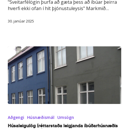
"Sveitarfélögin þurfa að gæta þess að íbúar þeirra
hverfi ekki ofan í hít þjónustuleysis" Markmið…
30. janúar 2025
Húsaleigulög
(réttarstaða
Aðgengi
Húsnæðismál
Umsögn
leigjanda
íbúðarhúsnæðis
Húsaleigulög (réttarstaða leigjanda íbúðarhúsnæðis