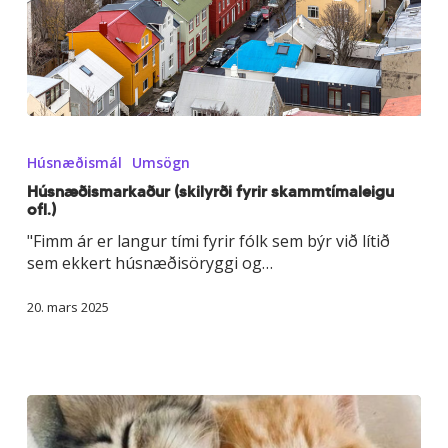
Húsnæðismarkaður
(skilyrði
Húsnæðismál
Umsögn
fyrir
skammtímaleigu
Húsnæðismarkaður (skilyrði fyrir skammtímaleigu
ofl.)
ofl.)
"Fimm ár er langur tími fyrir fólk sem býr við lítið
sem ekkert húsnæðisöryggi og…
20. mars 2025