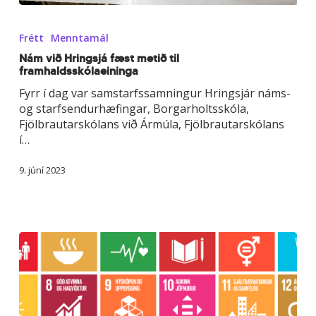
Nám
við
Frétt
Menntamál
Hringsjá
fæst
Nám við Hringsjá fæst metið til
framhaldsskólaeininga
metið
til
Fyrr í dag var samstarfssamningur Hringsjár náms-
framhaldsskólaeininga
og starfsendurhæfingar, Borgarholtsskóla,
Fjölbrautarskólans við Ármúla, Fjölbrautarskólans
í…
9. júní 2023