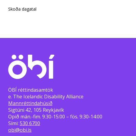
Skoða dagatal
ÖBÍ réttindasamtök
e. The Icelandic Disability Alliance
Mannréttindahúsið
Sigtúni 42, 105 Reykjavík
Opið mán.-fim. 9:30-15:00 – fös. 9:30-14:00
Sími:
530 6700
obi@obi.is