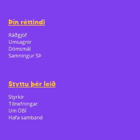
Þín réttindi
Ráðgjöf
Umsagnir
Dómsmál
Samningur SÞ
Styttu þér leið
Styrkir
Tilnefningar
Um ÖBÍ
Hafa samband