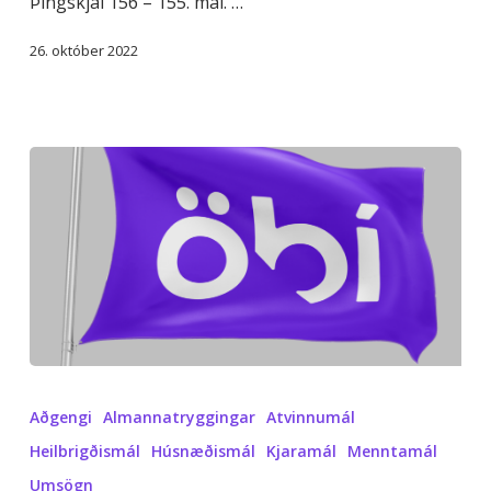
Þingskjal 156 – 155. mál. …
26. október 2022
Fjárlög
2023
Aðgengi
Almannatryggingar
Atvinnumál
Heilbrigðismál
Húsnæðismál
Kjaramál
Menntamál
Umsögn