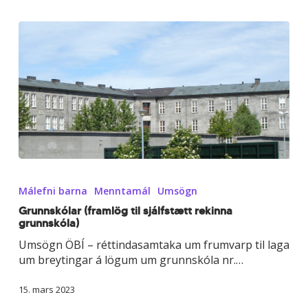
Grunnskólar
(framlög
Málefni barna
Menntamál
Umsögn
til
sjálfstætt
Grunnskólar (framlög til sjálfstætt rekinna
grunnskóla)
rekinna
grunnskóla)
Umsögn ÖBÍ – réttindasamtaka um frumvarp til laga
um breytingar á lögum um grunnskóla nr.…
15. mars 2023