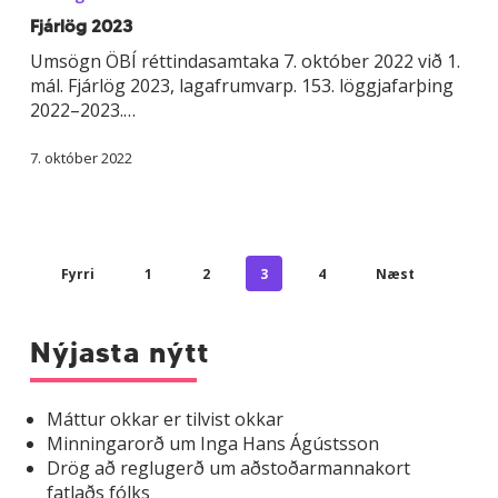
Fjárlög 2023
Umsögn ÖBÍ réttindasamtaka 7. október 2022 við 1.
mál. Fjárlög 2023, lagafrumvarp. 153. löggjafarþing
2022–2023.…
7. október 2022
Fyrri
1
2
3
4
Næst
Nýjasta nýtt
Máttur okkar er tilvist okkar
Minningarorð um Inga Hans Ágústsson
Drög að reglugerð um aðstoðarmannakort
fatlaðs fólks