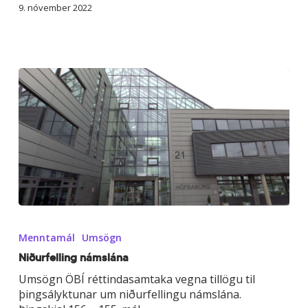
að
9. nóvember 2022
byggingum
Niðurfelling
námslána
Menntamál
Umsögn
Niðurfelling námslána
Umsögn ÖBÍ réttindasamtaka vegna tillögu til
þingsályktunar um niðurfellingu námslána.