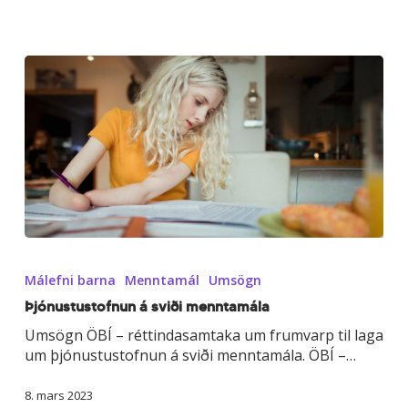
Þjónustustofnun
á
Málefni barna
Menntamál
Umsögn
sviði
menntamála
Þjónustustofnun á sviði menntamála
Umsögn ÖBÍ – réttindasamtaka um frumvarp til laga
um þjónustustofnun á sviði menntamála. ÖBÍ –…
8. mars 2023