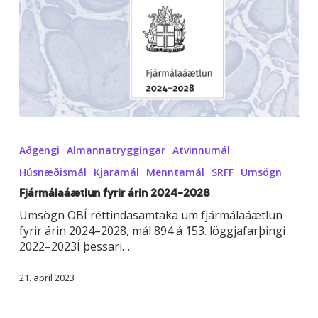
Fjármálaáætlun
fyrir
Aðgengi
Almannatryggingar
Atvinnumál
árin
2024–
Húsnæðismál
Kjaramál
Menntamál
SRFF
Umsögn
2028
Fjármálaáætlun fyrir árin 2024–2028
Umsögn ÖBÍ réttindasamtaka um fjármálaáætlun
fyrir árin 2024–2028, mál 894 á 153. löggjafarþingi
2022–2023Í þessari…
21. apríl 2023