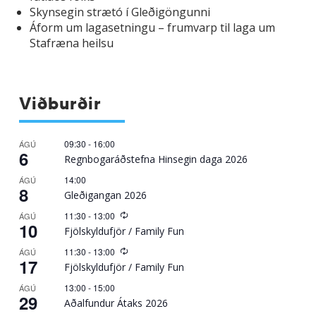
Skynsegin strætó í Gleðigöngunni
Áform um lagasetningu – frumvarp til laga um
Stafræna heilsu
Viðburðir
09:30
-
16:00
ÁGÚ
6
Regnbogaráðstefna Hinsegin daga 2026
14:00
ÁGÚ
8
Gleðigangan 2026
Recurring
11:30
-
13:00
ÁGÚ
10
Fjölskyldufjör / Family Fun
Recurring
11:30
-
13:00
ÁGÚ
17
Fjölskyldufjör / Family Fun
13:00
-
15:00
ÁGÚ
29
Aðalfundur Átaks 2026