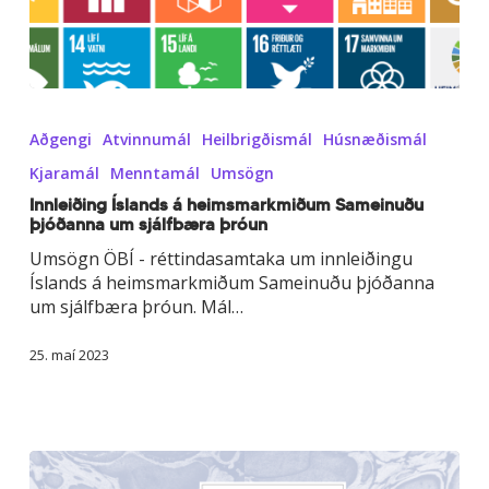
Innleiðing
Íslands
Aðgengi
Atvinnumál
Heilbrigðismál
Húsnæðismál
á
heimsmarkmiðum
Kjaramál
Menntamál
Umsögn
Sameinuðu
Innleiðing Íslands á heimsmarkmiðum Sameinuðu
þjóðanna
þjóðanna um sjálfbæra þróun
um
Umsögn ÖBÍ - réttindasamtaka um innleiðingu
sjálfbæra
Íslands á heimsmarkmiðum Sameinuðu þjóðanna
þróun
um sjálfbæra þróun. Mál…
25. maí 2023