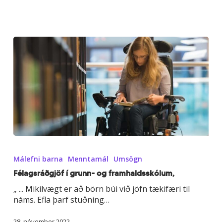
Félagsráðgjöf
í
Málefni barna
Menntamál
Umsögn
grunn-
og
Félagsráðgjöf í grunn- og framhaldsskólum,
framhaldsskólum,
„ ... Mikilvægt er að börn búi við jöfn tækifæri til
náms. Efla þarf stuðning…
28. nóvember 2022