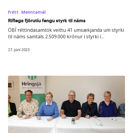
Ríflega
fjörutíu
Frétt
Menntamál
fengu
styrk
Ríflega fjörutíu fengu styrk til náms
til
ÖBÍ réttindasamtök veittu 41 umsækjanda um styrki
náms
til náms samtals 2.509.000 krónur í styrki í…
27. júní 2023