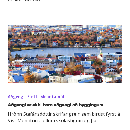
Að­
gengi
Aðgengi
Frétt
Menntamál
er
ekki
Að­gengi er ekki bara að­gengi að byggingum
bara
Hrönn Stefánsdóttir skrifar grein sem birtist fyrst á
að­
Vísi: Menntun á öllum skólastigum og þá…
gengi