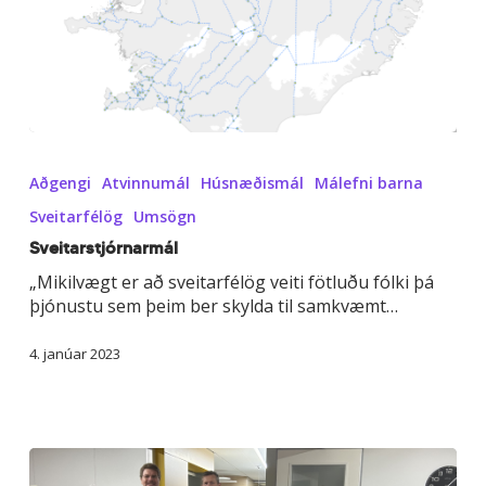
Sveitarstjórnarmál
Aðgengi
Atvinnumál
Húsnæðismál
Málefni barna
Sveitarfélög
Umsögn
Sveitarstjórnarmál
„Mikilvægt er að sveitarfélög veiti fötluðu fólki þá
þjónustu sem þeim ber skylda til samkvæmt…
4. janúar 2023