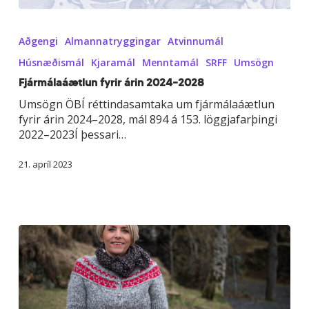
Fjármálaáætlun
fyrir
Aðgengi
Almannatryggingar
Atvinnumál
árin
2024–
Húsnæðismál
Kjaramál
Menntamál
SRFF
Umsögn
2028
Fjármálaáætlun fyrir árin 2024–2028
Umsögn ÖBÍ réttindasamtaka um fjármálaáætlun
fyrir árin 2024–2028, mál 894 á 153. löggjafarþingi
2022–2023Í þessari…
21. apríl 2023