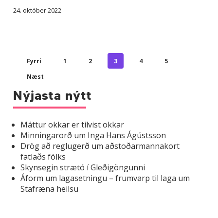
24. október 2022
Fyrri
1
2
3
4
5
Næst
Nýjasta nýtt
Máttur okkar er tilvist okkar
Minningarorð um Inga Hans Ágústsson
Drög að reglugerð um aðstoðarmannakort
fatlaðs fólks
Skynsegin strætó í Gleðigöngunni
Áform um lagasetningu – frumvarp til laga um
Stafræna heilsu