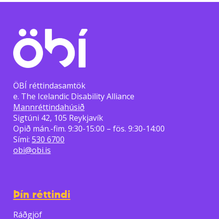
ÖBÍ réttindasamtök
e. The Icelandic Disability Alliance
Mannréttindahúsið
Sigtúni 42, 105 Reykjavík
Opið mán.-fim. 9:30-15:00 – fös. 9:30-14:00
Sími:
530 6700
obi@obi.is
Þín réttindi
Ráðgjöf