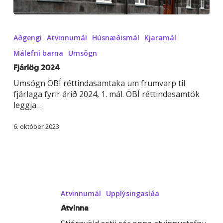
Fjárlög
2024
Aðgengi
Atvinnumál
Húsnæðismál
Kjaramál
Málefni barna
Umsögn
Fjárlög 2024
Umsögn ÖBÍ réttindasamtaka um frumvarp til
fjárlaga fyrir árið 2024, 1. mál. ÖBÍ réttindasamtök
leggja…
6. október 2023
Atvinna
Atvinnumál
Upplýsingasíða
Atvinna