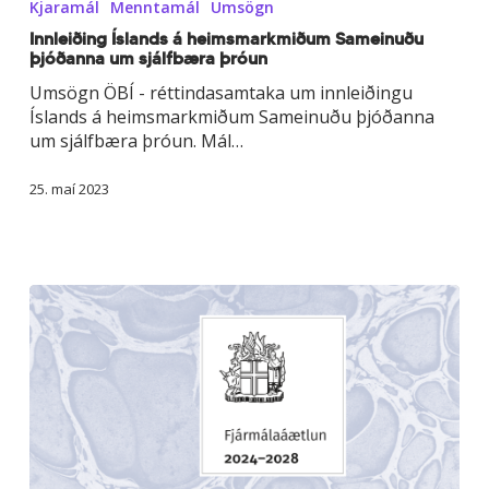
heimsmarkmiðum
Kjaramál
Menntamál
Umsögn
Sameinuðu
Innleiðing Íslands á heimsmarkmiðum Sameinuðu
þjóðanna
þjóðanna um sjálfbæra þróun
um
Umsögn ÖBÍ - réttindasamtaka um innleiðingu
sjálfbæra
Íslands á heimsmarkmiðum Sameinuðu þjóðanna
þróun
um sjálfbæra þróun. Mál…
25. maí 2023