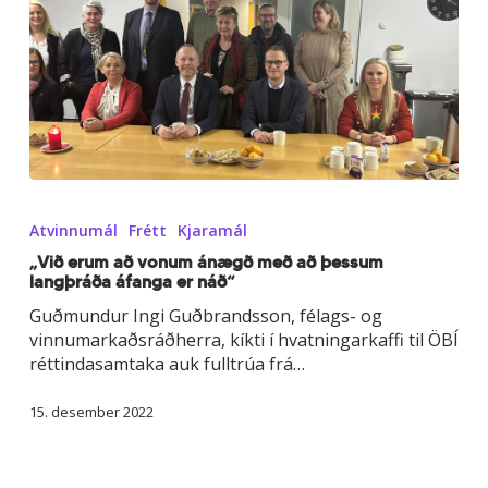
„Við
erum
Atvinnumál
Frétt
Kjaramál
að
vonum
„Við erum að vonum ánægð með að þessum
langþráða áfanga er náð“
ánægð
með
Guðmundur Ingi Guðbrandsson, félags- og
að
vinnumarkaðsráðherra, kíkti í hvatningarkaffi til ÖBÍ
þessum
réttindasamtaka auk fulltrúa frá…
langþráða
áfanga
15. desember 2022
er
náð“