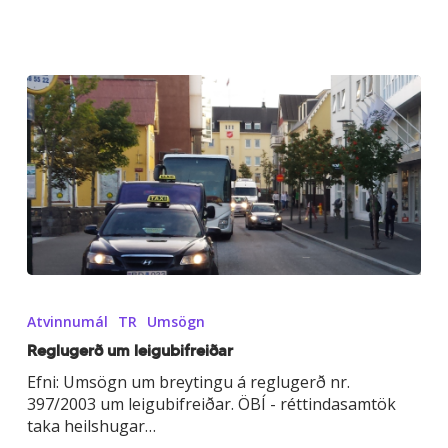
Reglugerð
um
Atvinnumál
TR
Umsögn
leigubifreiðar
Reglugerð um leigubifreiðar
Efni: Umsögn um breytingu á reglugerð nr.
397/2003 um leigubifreiðar. ÖBÍ - réttindasamtök
taka heilshugar…