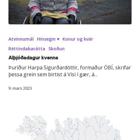
Alþjóðadagur
kvenna
Atvinnumál
Hinsegin ♥
Konur og kvár
Réttindabarátta
Skoðun
Alþjóðadagur kvenna
Þuríður Harpa Sigurðardóttir, formaður ÖBÍ, skrifar
þessa grein sem birtist á Vísi í gær, á…
9. mars 2023