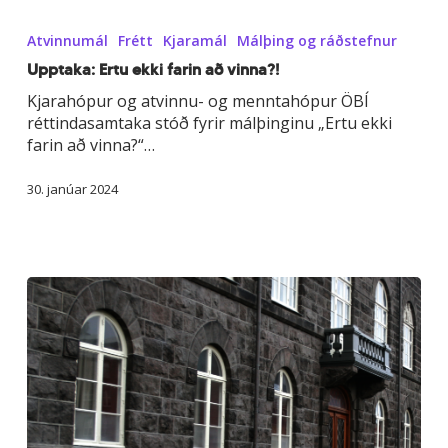
Upptaka:
Ertu
Atvinnumál
Frétt
Kjaramál
Málþing og ráðstefnur
ekki
farin
Upptaka: Ertu ekki farin að vinna?!
að
Kjarahópur og atvinnu- og menntahópur ÖBÍ
vinna?!
réttindasamtaka stóð fyrir málþinginu „Ertu ekki
farin að vinna?“…
30. janúar 2024