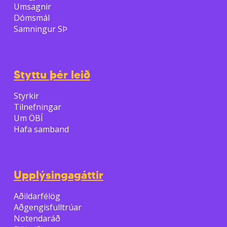
Umsagnir
Dómsmál
Samningur SÞ
Styttu þér leið
Styrkir
Tilnefningar
Um ÖBÍ
Hafa samband
Upplýsingagáttir
Aðildarfélög
Aðgengisfulltrúar
Notendaráð