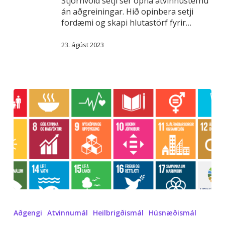
Stjórnvöld setji sér opna atvinnustefnu
án aðgreiningar. Hið opinbera setji
fordæmi og skapi hlutastörf fyrir…
23. ágúst 2023
Innleiðing
Íslands
Aðgengi
Atvinnumál
Heilbrigðismál
Húsnæðismál
á