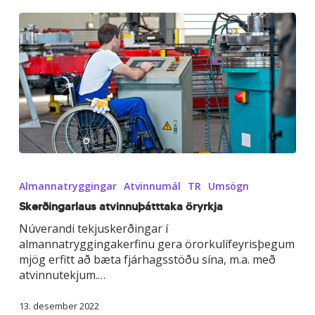
Skerðingarlaus
atvinnuþátttaka
Almannatryggingar
Atvinnumál
TR
Umsögn
öryrkja
Skerðingarlaus atvinnuþátttaka öryrkja
Núverandi tekjuskerðingar í
almannatryggingakerfinu gera örorkulífeyrisþegum
mjög erfitt að bæta fjárhagsstöðu sína, m.a. með
atvinnutekjum.…
13. desember 2022